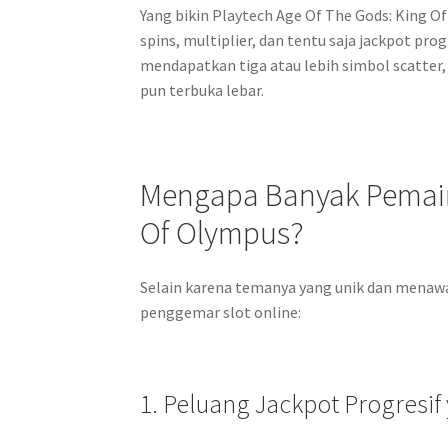
Yang bikin Playtech Age Of The Gods: King Of
spins, multiplier, dan tentu saja jackpot pro
mendapatkan tiga atau lebih simbol scatter
pun terbuka lebar.
Mengapa Banyak Pemain 
Of Olympus?
Selain karena temanya yang unik dan menawan
penggemar slot online:
1. Peluang Jackpot Progresi