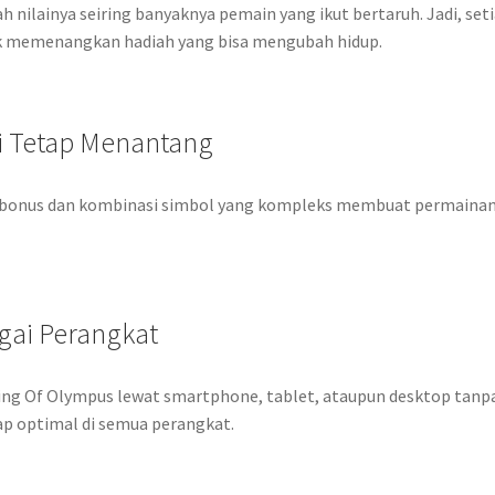
h nilainya seiring banyaknya pemain yang ikut bertaruh. Jadi, set
uk memenangkan hadiah yang bisa mengubah hidup.
i Tetap Menantang
tur bonus dan kombinasi simbol yang kompleks membuat permaina
gai Perangkat
ing Of Olympus lewat smartphone, tablet, ataupun desktop tanp
ap optimal di semua perangkat.