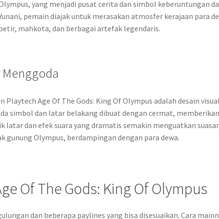
 Olympus, yang menjadi pusat cerita dan simbol keberuntungan d
Yunani, pemain diajak untuk merasakan atmosfer kerajaan para d
etir, mahkota, dan berbagai artefak legendaris.
ng Menggoda
in Playtech Age Of The Gods: King Of Olympus adalah desain visua
pada simbol dan latar belakang dibuat dengan cermat, memberika
k latar dan efek suara yang dramatis semakin menguatkan suasa
ncak gunung Olympus, berdampingan dengan para dewa.
Age Of The Gods: King Of Olympus
 gulungan dan beberapa paylines yang bisa disesuaikan. Cara main