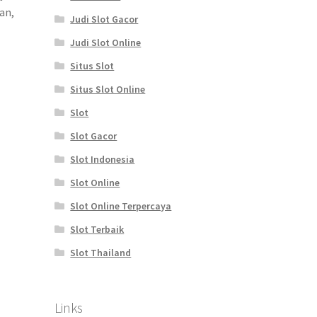
an,
Judi Slot Gacor
Judi Slot Online
Situs Slot
Situs Slot Online
Slot
Slot Gacor
Slot Indonesia
Slot Online
Slot Online Terpercaya
Slot Terbaik
Slot Thailand
Links