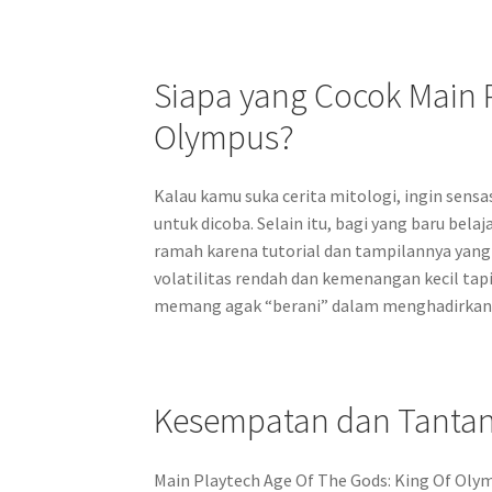
Siapa yang Cocok Main P
Olympus?
Kalau kamu suka cerita mitologi, ingin sens
untuk dicoba. Selain itu, bagi yang baru bela
ramah karena tutorial dan tampilannya yang
volatilitas rendah dan kemenangan kecil tap
memang agak “berani” dalam menghadirkan r
Kesempatan dan Tantan
Main Playtech Age Of The Gods: King Of Olym