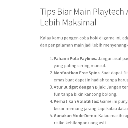
Tips Biar Main Playtech
Lebih Maksimal
Kalau kamu pengen coba hoki di game ini, ad
dan pengalaman main jadi lebih menyenangk
Pahami Pola Paylines:
Jangan asal pas
yang paling sering muncul.
Manfaatkan Free Spins:
Saat dapat fi
emas buat dapetin hadiah tanpa haru
Atur Budget dengan Bijak:
Jangan ter
fun tanpa bikin kantong bolong.
Perhatikan Volatilitas:
Game ini punya
besar memang jarang tapi kalau datang
Gunakan Mode Demo:
Kalau masih r
risiko kehilangan uang asli.