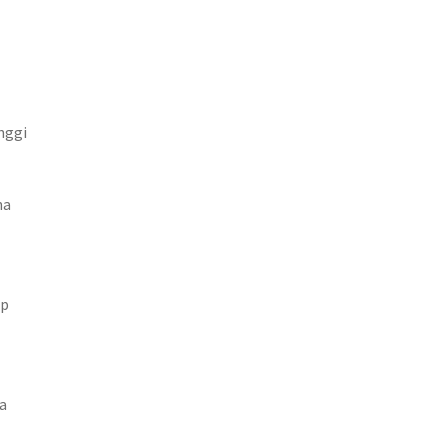
nggi
na
ap
a