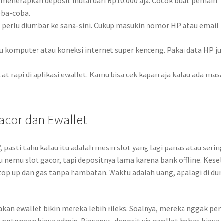
 menerapkan deposit mulai dari Rp10.000 aja. Cocok buat pemain
oba-coba.
 perlu diumbar ke sana-sini. Cukup masukin nomor HP atau email
 komputer atau koneksi internet super kenceng. Pakai data HP j
at rapi di aplikasi ewallet. Kamu bisa cek kapan aja kalau ada mas
acor dan Ewallet
, pasti tahu kalau itu adalah mesin slot yang lagi panas atau serin
nemu slot gacor, tapi depositnya lama karena bank offline. Kese
top up dan gas tanpa hambatan. Waktu adalah uang, apalagi di du
n ewallet bikin mereka lebih rileks. Soalnya, mereka nggak per
 potongan biaya admin. Biasanya, deposit via ewallet bebas biaya