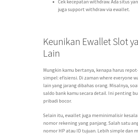
Cek kecepatan withdraw. Ada situs yan
juga support withdraw via ewallet.
Keunikan Ewallet Slot
Lain
Mungkin kamu bertanya, kenapa harus repot-
simpel: efisiensi. Di zaman where everyone w
lain yang jarang dibahas orang. Misalnya, soal
saldo bank kamu secara detail. Ini penting 
pribadi bocor.
Selain itu, ewallet juga meminimalisir kesal
nomor rekening yang panjang. Salah satu ang
nomor HP atau ID tujuan. Lebih simple dan m