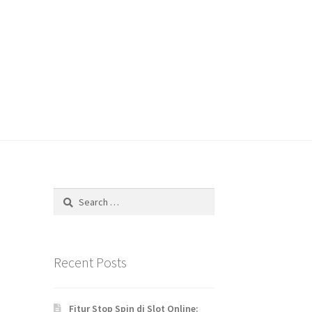
Search
for:
Recent Posts
Fitur Stop Spin di Slot Online: