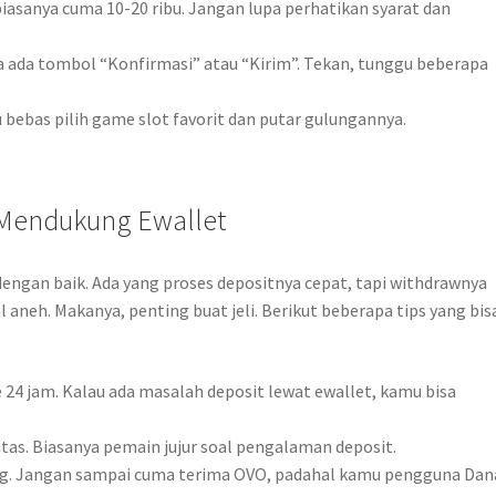
iasanya cuma 10-20 ribu. Jangan lupa perhatikan syarat dan
a ada tombol “Konfirmasi” atau “Kirim”. Tekan, tunggu beberapa
bebas pilih game slot favorit dan putar gulungannya.
g Mendukung Ewallet
engan baik. Ada yang proses depositnya cepat, tapi withdrawnya
aneh. Makanya, penting buat jeli. Berikut beberapa tips yang bis
e 24 jam. Kalau ada masalah deposit lewat ewallet, kamu bisa
tas. Biasanya pemain jujur soal pengalaman deposit.
ung. Jangan sampai cuma terima OVO, padahal kamu pengguna Dan