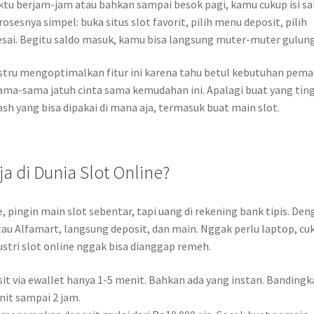
ktu berjam-jam atau bahkan sampai besok pagi, kamu cukup isi sa
osesnya simpel: buka situs slot favorit, pilih menu deposit, pilih
esai. Begitu saldo masuk, kamu bisa langsung muter-muter gulun
ustru mengoptimalkan fitur ini karena tahu betul kebutuhan pema
ama-sama jatuh cinta sama kemudahan ini. Apalagi buat yang tin
cash yang bisa dipakai di mana aja, termasuk buat main slot.
a di Dunia Slot Online?
, pingin main slot sebentar, tapi uang di rekening bank tipis. De
atau Alfamart, langsung deposit, dan main. Nggak perlu laptop, cu
ustri slot online nggak bisa dianggap remeh.
it via ewallet hanya 1-5 menit. Bahkan ada yang instan. Bandingk
nit sampai 2 jam.