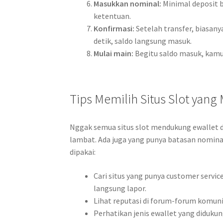
Masukkan nominal:
Minimal deposit b
ketentuan.
Konfirmasi:
Setelah transfer, biasany
detik, saldo langsung masuk.
Mulai main:
Begitu saldo masuk, kamu 
Tips Memilih Situs Slot yan
Nggak semua situs slot mendukung ewallet d
lambat. Ada juga yang punya batasan nominal 
dipakai:
Cari situs yang punya customer servic
langsung lapor.
Lihat reputasi di forum-forum komuni
Perhatikan jenis ewallet yang diduk