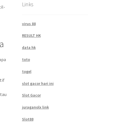
Links
il-
virus 88
RESULT HK
la
data hk
apa
toto
togel
tif
slot gacor hari ini
atau
Slot Gacor
juraganolx link
Slot88