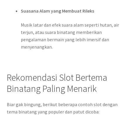
Suasana Alam yang Membuat Rileks
Musik latar dan efek suara alam seperti hutan, air
terjun, atau suara binatang memberikan
pengalaman bermain yang lebih imersif dan
menyenangkan.
Rekomendasi Slot Bertema
Binatang Paling Menarik
Biar gak bingung, berikut beberapa contoh slot dengan
tema binatang yang populer dan patut dicoba: