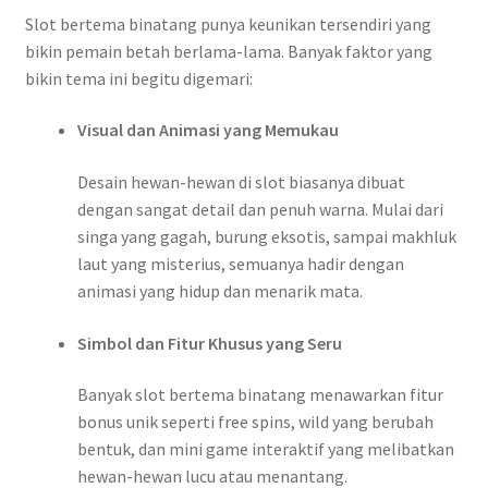
Slot bertema binatang punya keunikan tersendiri yang
bikin pemain betah berlama-lama. Banyak faktor yang
bikin tema ini begitu digemari:
Visual dan Animasi yang Memukau
Desain hewan-hewan di slot biasanya dibuat
dengan sangat detail dan penuh warna. Mulai dari
singa yang gagah, burung eksotis, sampai makhluk
laut yang misterius, semuanya hadir dengan
animasi yang hidup dan menarik mata.
Simbol dan Fitur Khusus yang Seru
Banyak slot bertema binatang menawarkan fitur
bonus unik seperti free spins, wild yang berubah
bentuk, dan mini game interaktif yang melibatkan
hewan-hewan lucu atau menantang.