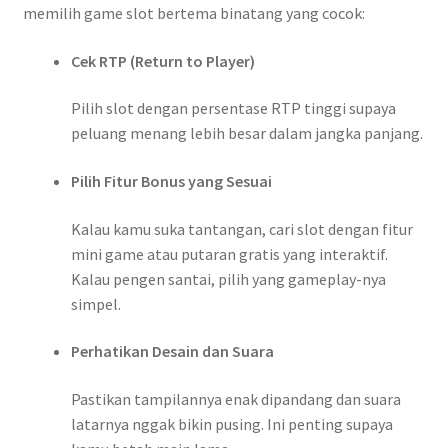
memilih game slot bertema binatang yang cocok:
Cek RTP (Return to Player)
Pilih slot dengan persentase RTP tinggi supaya
peluang menang lebih besar dalam jangka panjang.
Pilih Fitur Bonus yang Sesuai
Kalau kamu suka tantangan, cari slot dengan fitur
mini game atau putaran gratis yang interaktif.
Kalau pengen santai, pilih yang gameplay-nya
simpel.
Perhatikan Desain dan Suara
Pastikan tampilannya enak dipandang dan suara
latarnya nggak bikin pusing. Ini penting supaya