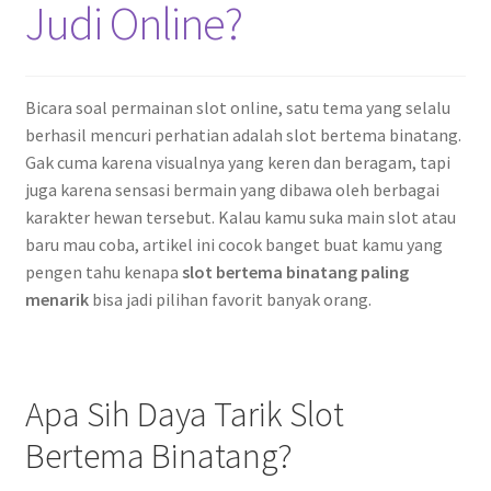
Judi Online?
Bicara soal permainan slot online, satu tema yang selalu
berhasil mencuri perhatian adalah slot bertema binatang.
Gak cuma karena visualnya yang keren dan beragam, tapi
juga karena sensasi bermain yang dibawa oleh berbagai
karakter hewan tersebut. Kalau kamu suka main slot atau
baru mau coba, artikel ini cocok banget buat kamu yang
pengen tahu kenapa
slot bertema binatang paling
menarik
bisa jadi pilihan favorit banyak orang.
Apa Sih Daya Tarik Slot
Bertema Binatang?