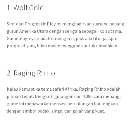
1. Wolf Gold
Slot dari Pragmatic Play ini menghadirkan suasana padang
gurun Amerika Utara dengan serigala sebagai ikon utama.
Gameplay-nya mudah dimengerti, plus ada fitur jackpot
progresif yang bikin makin menggoda untuk dimainkan.
2. Raging Rhino
Kalau kamu suka tema safari Afrika, Raging Rhino adalah
pilihan tepat. Dengan 6 gulungan dan 4.096 cara menang,
game ini menawarkan sensasi petualangan liar lengkap
dengan simbol badak, singa, dan gajah yang kuat.