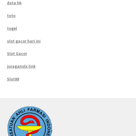
data hk
toto
togel
slot gacor hari ini
Slot Gacor
juraganolx link
Slot88