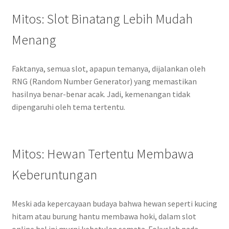
Mitos: Slot Binatang Lebih Mudah
Menang
Faktanya, semua slot, apapun temanya, dijalankan oleh
RNG (Random Number Generator) yang memastikan
hasilnya benar-benar acak. Jadi, kemenangan tidak
dipengaruhi oleh tema tertentu.
Mitos: Hewan Tertentu Membawa
Keberuntungan
Meski ada kepercayaan budaya bahwa hewan seperti kucing
hitam atau burung hantu membawa hoki, dalam slot
online hal ini murni kebetulan semata. Fokuslah pada