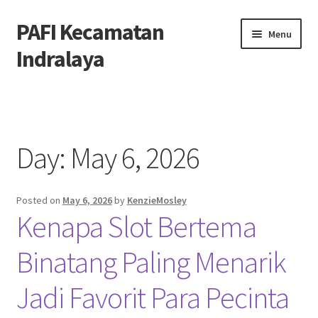
PAFI Kecamatan
Skip
Skip
Menu
to
to
Indralaya
navigation
content
Home
Hubungi Kami
Day:
May 6, 2026
Privacy Policy
Posted on
May 6, 2026
by
KenzieMosley
Tentang Kami
Kenapa Slot Bertema
Binatang Paling Menarik
Jadi Favorit Para Pecinta