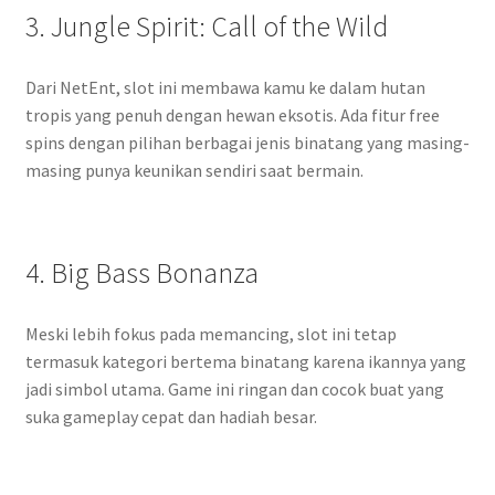
3. Jungle Spirit: Call of the Wild
Dari NetEnt, slot ini membawa kamu ke dalam hutan
tropis yang penuh dengan hewan eksotis. Ada fitur free
spins dengan pilihan berbagai jenis binatang yang masing-
masing punya keunikan sendiri saat bermain.
4. Big Bass Bonanza
Meski lebih fokus pada memancing, slot ini tetap
termasuk kategori bertema binatang karena ikannya yang
jadi simbol utama. Game ini ringan dan cocok buat yang
suka gameplay cepat dan hadiah besar.