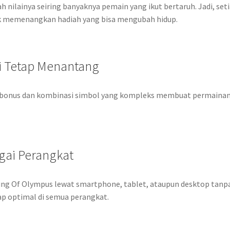
h nilainya seiring banyaknya pemain yang ikut bertaruh. Jadi, set
uk memenangkan hadiah yang bisa mengubah hidup.
i Tetap Menantang
tur bonus dan kombinasi simbol yang kompleks membuat permaina
gai Perangkat
ing Of Olympus lewat smartphone, tablet, ataupun desktop tanp
ap optimal di semua perangkat.