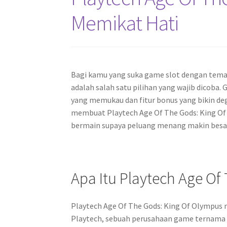
Memikat Hati
Bagi kamu yang suka game slot dengan tema 
adalah salah satu pilihan yang wajib dicoba.
yang memukau dan fitur bonus yang bikin deg-
membuat Playtech Age Of The Gods: King Of O
bermain supaya peluang menang makin besa
Apa Itu Playtech Age Of
Playtech Age Of The Gods: King Of Olympus 
Playtech, sebuah perusahaan game ternama y