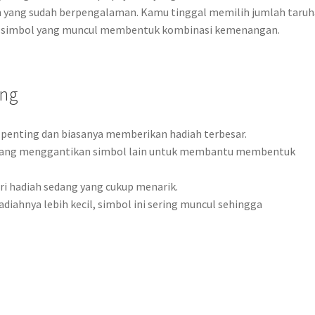
 yang sudah berpengalaman. Kamu tinggal memilih jumlah taruh
ol-simbol yang muncul membentuk kombinasi kemenangan.
ang
g penting dan biasanya memberikan hadiah terbesar.
 yang menggantikan simbol lain untuk membantu membentuk
 hadiah sedang yang cukup menarik.
adiahnya lebih kecil, simbol ini sering muncul sehingga