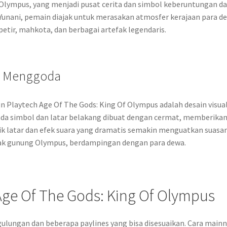
 Olympus, yang menjadi pusat cerita dan simbol keberuntungan d
Yunani, pemain diajak untuk merasakan atmosfer kerajaan para d
etir, mahkota, dan berbagai artefak legendaris.
ng Menggoda
in Playtech Age Of The Gods: King Of Olympus adalah desain visua
pada simbol dan latar belakang dibuat dengan cermat, memberika
k latar dan efek suara yang dramatis semakin menguatkan suasa
ncak gunung Olympus, berdampingan dengan para dewa.
Age Of The Gods: King Of Olympus
 gulungan dan beberapa paylines yang bisa disesuaikan. Cara main