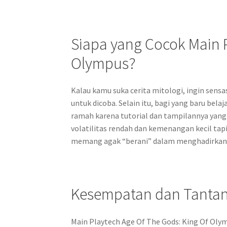
Siapa yang Cocok Main P
Olympus?
Kalau kamu suka cerita mitologi, ingin sens
untuk dicoba. Selain itu, bagi yang baru bela
ramah karena tutorial dan tampilannya yang
volatilitas rendah dan kemenangan kecil tap
memang agak “berani” dalam menghadirkan r
Kesempatan dan Tantan
Main Playtech Age Of The Gods: King Of Olym