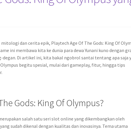
mitologi dan cerita epik, Playtech Age Of The Gods: King Of Oly
 Game ini membawa kita ke dunia para dewa Yunani kuno dengan gra
degan. Di artikel ini, kita bakal ngobrol santai tentang apa saja 
lympus begitu spesial, mulai dari gameplay, fitur, hingga tips
r.
 The Gods: King Of Olympus?
merupakan salah satu seri slot online yang dikembangkan oleh
ang sudah dikenal dengan kualitas dan inovasinya. Tema utama