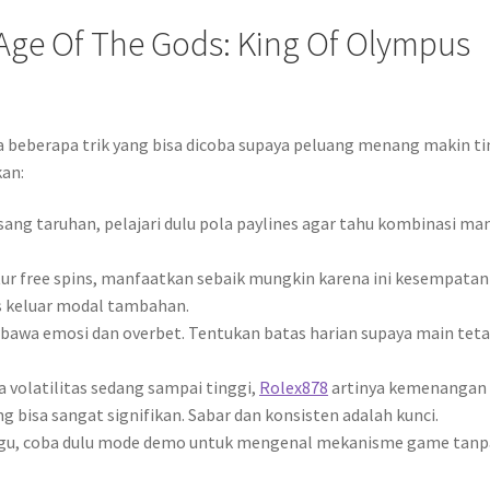
 Age Of The Gods: King Of Olympus
a beberapa trik yang bisa dicoba supaya peluang menang makin ti
an:
ang taruhan, pelajari dulu pola paylines agar tahu kombinasi ma
tur free spins, manfaatkan sebaik mungkin karena ini kesempatan
s keluar modal tambahan.
bawa emosi dan overbet. Tentukan batas harian supaya main tet
 volatilitas sedang sampai tinggi,
Rolex878
artinya kemenangan
 bisa sangat signifikan. Sabar dan konsisten adalah kunci.
agu, coba dulu mode demo untuk mengenal mekanisme game tanp