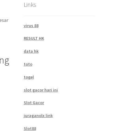
Links
e
esar
virus 88
RESULT HK
data hk
ing
toto
togel
slot gacor hari ini
Slot Gacor
juraganolx link
Slot88