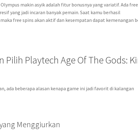
 Olympus makin asyik adalah fitur bonusnya yang variatif. Ada fre
gresif yang jadi incaran banyak pemain. Saat kamu berhasil
, maka free spins akan aktif dan kesempatan dapat kemenangan b
Pilih Playtech Age Of The Gods: K
, ada beberapa alasan kenapa game ini jadi favorit di kalangan
f yang Menggiurkan