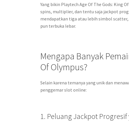
Yang bikin Playtech Age Of The Gods: King Of
spins, multiplier, dan tentu saja jackpot pro
mendapatkan tiga atau lebih simbol scatter
pun terbuka lebar.
Mengapa Banyak Pemain 
Of Olympus?
Selain karena temanya yang unik dan menawan
penggemar slot online:
1. Peluang Jackpot Progresi