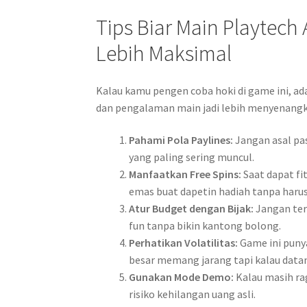
Tips Biar Main Playtech
Lebih Maksimal
Kalau kamu pengen coba hoki di game ini, ad
dan pengalaman main jadi lebih menyenangk
Pahami Pola Paylines:
Jangan asal pas
yang paling sering muncul.
Manfaatkan Free Spins:
Saat dapat fi
emas buat dapetin hadiah tanpa haru
Atur Budget dengan Bijak:
Jangan ter
fun tanpa bikin kantong bolong.
Perhatikan Volatilitas:
Game ini punya
besar memang jarang tapi kalau datang
Gunakan Mode Demo:
Kalau masih r
risiko kehilangan uang asli.