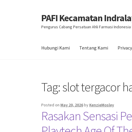
PAFI Kecamatan Indral
Skip
Skip
to
to
Pengurus Cabang Persatuan Ahli Farmasi Indonesia
navigation
content
Hubungi Kami
Tentang Kami
Privacy
Home
Hubungi Kami
Privacy Policy
Tentang K
Tag:
slot tergacor ha
Posted on
May 20, 2026
by
KenzieMosley
Rasakan Sensasi Pe
Playtech Age Of Th