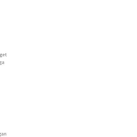
nget
uga
gan