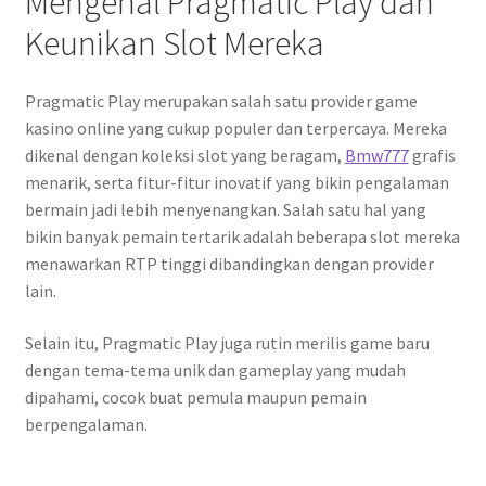
Mengenal Pragmatic Play dan
Keunikan Slot Mereka
Pragmatic Play merupakan salah satu provider game
kasino online yang cukup populer dan terpercaya. Mereka
dikenal dengan koleksi slot yang beragam,
Bmw777
grafis
menarik, serta fitur-fitur inovatif yang bikin pengalaman
bermain jadi lebih menyenangkan. Salah satu hal yang
bikin banyak pemain tertarik adalah beberapa slot mereka
menawarkan RTP tinggi dibandingkan dengan provider
lain.
Selain itu, Pragmatic Play juga rutin merilis game baru
dengan tema-tema unik dan gameplay yang mudah
dipahami, cocok buat pemula maupun pemain
berpengalaman.