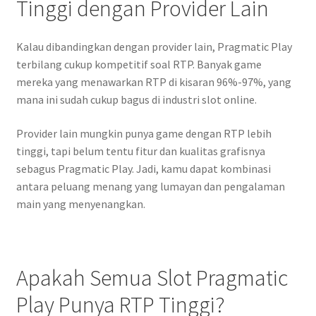
Tinggi dengan Provider Lain
Kalau dibandingkan dengan provider lain, Pragmatic Play
terbilang cukup kompetitif soal RTP. Banyak game
mereka yang menawarkan RTP di kisaran 96%-97%, yang
mana ini sudah cukup bagus di industri slot online.
Provider lain mungkin punya game dengan RTP lebih
tinggi, tapi belum tentu fitur dan kualitas grafisnya
sebagus Pragmatic Play. Jadi, kamu dapat kombinasi
antara peluang menang yang lumayan dan pengalaman
main yang menyenangkan.
Apakah Semua Slot Pragmatic
Play Punya RTP Tinggi?