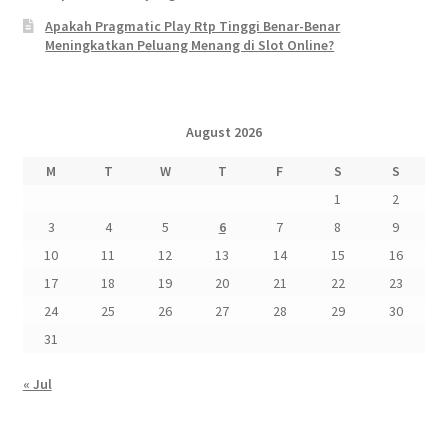
Apakah Pragmatic Play Rtp Tinggi Benar-Benar
Meningkatkan Peluang Menang di Slot Online?
August 2026
M
T
W
T
F
S
S
1
2
3
4
5
6
7
8
9
10
11
12
13
14
15
16
17
18
19
20
21
22
23
24
25
26
27
28
29
30
31
« Jul