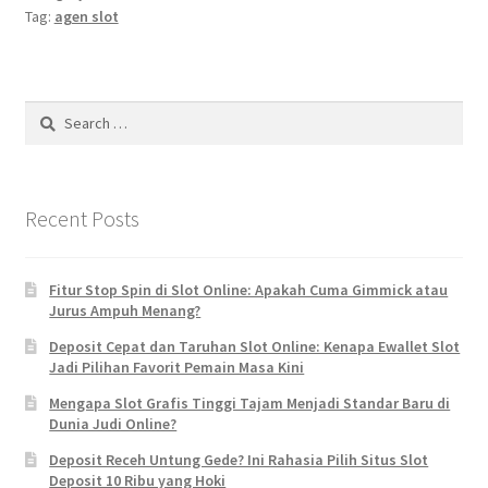
Tag:
agen slot
Search
for:
Recent Posts
Fitur Stop Spin di Slot Online: Apakah Cuma Gimmick atau
Jurus Ampuh Menang?
Deposit Cepat dan Taruhan Slot Online: Kenapa Ewallet Slot
Jadi Pilihan Favorit Pemain Masa Kini
Mengapa Slot Grafis Tinggi Tajam Menjadi Standar Baru di
Dunia Judi Online?
Deposit Receh Untung Gede? Ini Rahasia Pilih Situs Slot
Deposit 10 Ribu yang Hoki