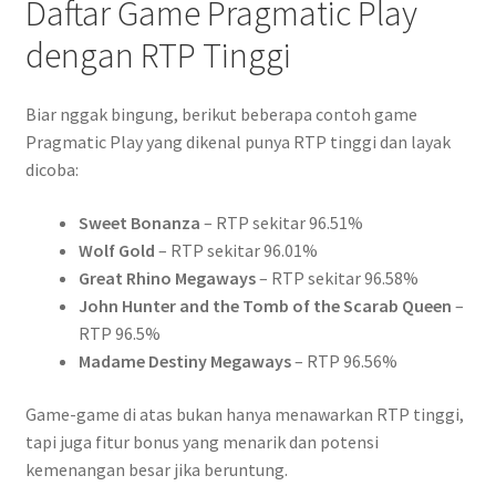
Daftar Game Pragmatic Play
dengan RTP Tinggi
Biar nggak bingung, berikut beberapa contoh game
Pragmatic Play yang dikenal punya RTP tinggi dan layak
dicoba:
Sweet Bonanza
– RTP sekitar 96.51%
Wolf Gold
– RTP sekitar 96.01%
Great Rhino Megaways
– RTP sekitar 96.58%
John Hunter and the Tomb of the Scarab Queen
–
RTP 96.5%
Madame Destiny Megaways
– RTP 96.56%
Game-game di atas bukan hanya menawarkan RTP tinggi,
tapi juga fitur bonus yang menarik dan potensi
kemenangan besar jika beruntung.