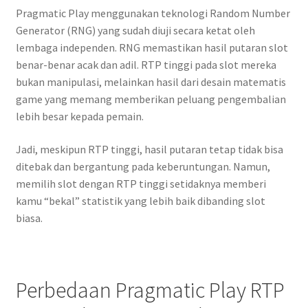
Pragmatic Play menggunakan teknologi Random Number
Generator (RNG) yang sudah diuji secara ketat oleh
lembaga independen. RNG memastikan hasil putaran slot
benar-benar acak dan adil. RTP tinggi pada slot mereka
bukan manipulasi, melainkan hasil dari desain matematis
game yang memang memberikan peluang pengembalian
lebih besar kepada pemain.
Jadi, meskipun RTP tinggi, hasil putaran tetap tidak bisa
ditebak dan bergantung pada keberuntungan. Namun,
memilih slot dengan RTP tinggi setidaknya memberi
kamu “bekal” statistik yang lebih baik dibanding slot
biasa.
Perbedaan Pragmatic Play RTP