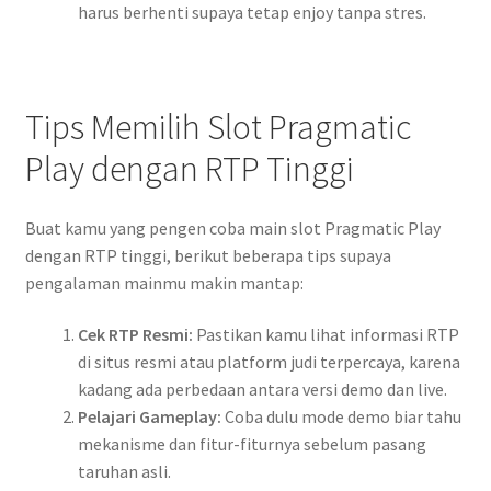
harus berhenti supaya tetap enjoy tanpa stres.
Tips Memilih Slot Pragmatic
Play dengan RTP Tinggi
Buat kamu yang pengen coba main slot Pragmatic Play
dengan RTP tinggi, berikut beberapa tips supaya
pengalaman mainmu makin mantap:
Cek RTP Resmi:
Pastikan kamu lihat informasi RTP
di situs resmi atau platform judi terpercaya, karena
kadang ada perbedaan antara versi demo dan live.
Pelajari Gameplay:
Coba dulu mode demo biar tahu
mekanisme dan fitur-fiturnya sebelum pasang
taruhan asli.