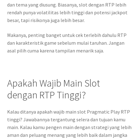
dan tema yang diusung. Biasanya, slot dengan RTP lebih
rendah punya volatilitas lebih tinggi dan potensi jackpot
besar, tapi risikonya juga lebih besar.
Makanya, penting banget untuk cek terlebih dahulu RTP
dan karakteristik game sebelum mulai taruhan. Jangan
asal pilih cuma karena tampilan menarik saja.
Apakah Wajib Main Slot
dengan RTP Tinggi?
Kalau ditanya apakah wajib main slot Pragmatic Play RTP
tinggi? Jawabannya tergantung selera dan tujuan kamu
main. Kalau kamu pengen main dengan strategi yang lebih
aman dan peluang menang yang lebih baik dalam jangka