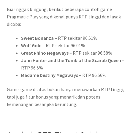
Biar nggak bingung, berikut beberapa contoh game
Pragmatic Play yang dikenal punya RTP tinggi dan layak
dicoba:
Sweet Bonanza
– RTP sekitar 96.51%
Wolf Gold
– RTP sekitar 96.01%
Great Rhino Megaways
– RTP sekitar 96.58%
John Hunter and the Tomb of the Scarab Queen
–
RTP 96.5%
Madame Destiny Megaways
– RTP 96.56%
Game-game di atas bukan hanya menawarkan RTP tinggi,
tapi juga fitur bonus yang menarik dan potensi
kemenangan besar jika beruntung.