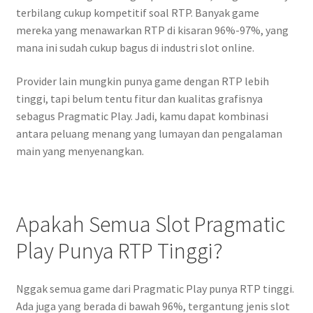
terbilang cukup kompetitif soal RTP. Banyak game
mereka yang menawarkan RTP di kisaran 96%-97%, yang
mana ini sudah cukup bagus di industri slot online.
Provider lain mungkin punya game dengan RTP lebih
tinggi, tapi belum tentu fitur dan kualitas grafisnya
sebagus Pragmatic Play. Jadi, kamu dapat kombinasi
antara peluang menang yang lumayan dan pengalaman
main yang menyenangkan.
Apakah Semua Slot Pragmatic
Play Punya RTP Tinggi?
Nggak semua game dari Pragmatic Play punya RTP tinggi.
Ada juga yang berada di bawah 96%, tergantung jenis slot