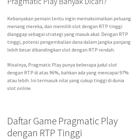
Pragmatic Play Banyak Dicari?
Kebanyakan pemain tentu ingin memaksimalkan peluang
menang mereka, dan memilih slot dengan RTP tinggi
dianggap sebagai strategi yang masuk akal. Dengan RTP
tinggi, potensi pengembalian dana dalam jangka panjang
lebih besar dibandingkan slot dengan RTP rendah.
Misalnya, Pragmatic Play punya beberapa judul slot
dengan RTP di atas 96%, bahkan ada yang mencapai 97%
atau lebih. Ini termasuk nilai yang cukup tinggi di dunia
slot online.
Daftar Game Pragmatic Play
dengan RTP Tinggi