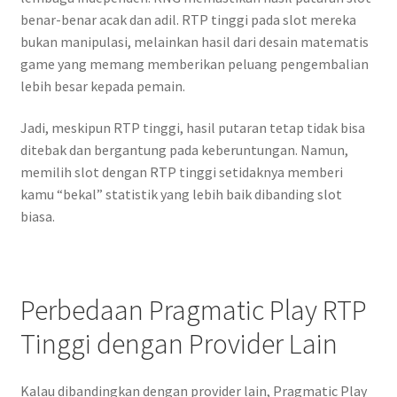
benar-benar acak dan adil. RTP tinggi pada slot mereka
bukan manipulasi, melainkan hasil dari desain matematis
game yang memang memberikan peluang pengembalian
lebih besar kepada pemain.
Jadi, meskipun RTP tinggi, hasil putaran tetap tidak bisa
ditebak dan bergantung pada keberuntungan. Namun,
memilih slot dengan RTP tinggi setidaknya memberi
kamu “bekal” statistik yang lebih baik dibanding slot
biasa.
Perbedaan Pragmatic Play RTP
Tinggi dengan Provider Lain
Kalau dibandingkan dengan provider lain, Pragmatic Play