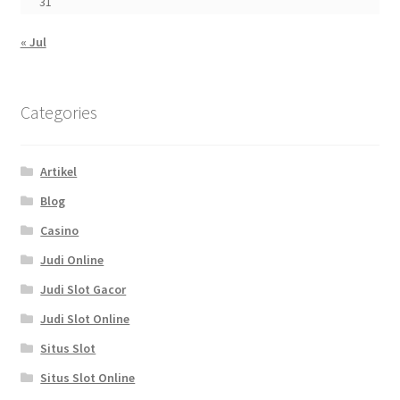
31
« Jul
Categories
Artikel
Blog
Casino
Judi Online
Judi Slot Gacor
Judi Slot Online
Situs Slot
Situs Slot Online