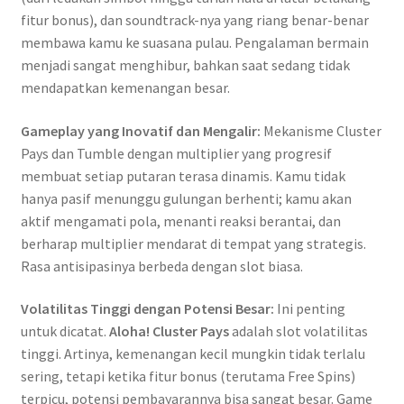
fitur bonus), dan soundtrack-nya yang riang benar-benar
membawa kamu ke suasana pulau. Pengalaman bermain
menjadi sangat menghibur, bahkan saat sedang tidak
mendapatkan kemenangan besar.
Gameplay yang Inovatif dan Mengalir:
Mekanisme Cluster
Pays dan Tumble dengan multiplier yang progresif
membuat setiap putaran terasa dinamis. Kamu tidak
hanya pasif menunggu gulungan berhenti; kamu akan
aktif mengamati pola, menanti reaksi berantai, dan
berharap multiplier mendarat di tempat yang strategis.
Rasa antisipasinya berbeda dengan slot biasa.
Volatilitas Tinggi dengan Potensi Besar:
Ini penting
untuk dicatat.
Aloha! Cluster Pays
adalah slot volatilitas
tinggi. Artinya, kemenangan kecil mungkin tidak terlalu
sering, tetapi ketika fitur bonus (terutama Free Spins)
terpicu, potensi pembayarannya bisa sangat besar. Game