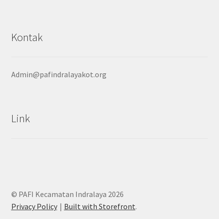
Kontak
Admin@pafindralayakot.org
Link
© PAFI Kecamatan Indralaya 2026
Privacy Policy
Built with Storefront
.