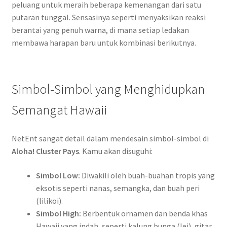
peluang untuk meraih beberapa kemenangan dari satu
putaran tunggal. Sensasinya seperti menyaksikan reaksi
berantai yang penuh warna, di mana setiap ledakan
membawa harapan baru untuk kombinasi berikutnya.
Simbol-Simbol yang Menghidupkan
Semangat Hawaii
NetEnt sangat detail dalam mendesain simbol-simbol di
Aloha! Cluster Pays
. Kamu akan disuguhi:
Simbol Low:
Diwakili oleh buah-buahan tropis yang
eksotis seperti nanas, semangka, dan buah peri
(lilikoi).
Simbol High:
Berbentuk ornamen dan benda khas
Hawaii yang indah, seperti kalung bunga (lei), gitar