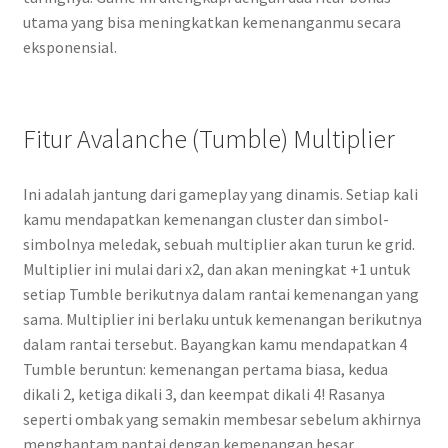
utama yang bisa meningkatkan kemenanganmu secara
eksponensial.
Fitur Avalanche (Tumble) Multiplier
Ini adalah jantung dari gameplay yang dinamis. Setiap kali
kamu mendapatkan kemenangan cluster dan simbol-
simbolnya meledak, sebuah multiplier akan turun ke grid.
Multiplier ini mulai dari x2, dan akan meningkat +1 untuk
setiap Tumble berikutnya dalam rantai kemenangan yang
sama. Multiplier ini berlaku untuk kemenangan berikutnya
dalam rantai tersebut. Bayangkan kamu mendapatkan 4
Tumble beruntun: kemenangan pertama biasa, kedua
dikali 2, ketiga dikali 3, dan keempat dikali 4! Rasanya
seperti ombak yang semakin membesar sebelum akhirnya
menghantam pantai dengan kemenangan besar.