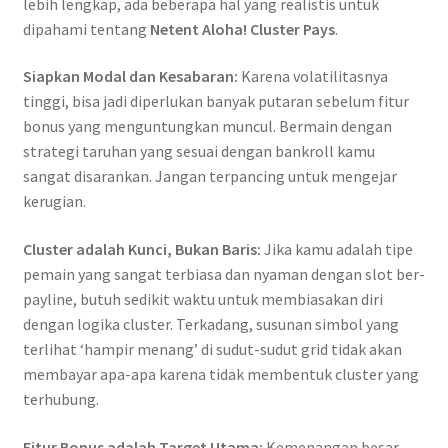
lebih lengkap, ada beberapa hal yang realistis untuk
dipahami tentang
Netent Aloha! Cluster Pays
.
Siapkan Modal dan Kesabaran:
Karena volatilitasnya
tinggi, bisa jadi diperlukan banyak putaran sebelum fitur
bonus yang menguntungkan muncul. Bermain dengan
strategi taruhan yang sesuai dengan bankroll kamu
sangat disarankan. Jangan terpancing untuk mengejar
kerugian.
Cluster adalah Kunci, Bukan Baris:
Jika kamu adalah tipe
pemain yang sangat terbiasa dan nyaman dengan slot ber-
payline, butuh sedikit waktu untuk membiasakan diri
dengan logika cluster. Terkadang, susunan simbol yang
terlihat ‘hampir menang’ di sudut-sudut grid tidak akan
membayar apa-apa karena tidak membentuk cluster yang
terhubung.
Fitur Bonus adalah Target Utama:
Kemenangan besar