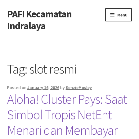
PAFI Kecamatan
Skip
Skip
Menu
to
to
Indralaya
navigation
content
Home
Hubungi Kami
Tag:
slot resmi
Privacy Policy
Posted on
January 16, 2026
by
KenzieMosley
Tentang Kami
Aloha! Cluster Pays: Saat
Simbol Tropis NetEnt
Menari dan Membayar