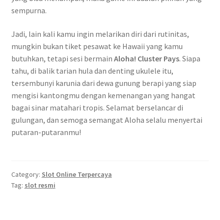
sempurna.
Jadi, lain kali kamu ingin melarikan diri dari rutinitas,
mungkin bukan tiket pesawat ke Hawaii yang kamu
butuhkan, tetapi sesi bermain
Aloha! Cluster Pays
. Siapa
tahu, di balik tarian hula dan denting ukulele itu,
tersembunyi karunia dari dewa gunung berapi yang siap
mengisi kantongmu dengan kemenangan yang hangat
bagai sinar matahari tropis. Selamat berselancar di
gulungan, dan semoga semangat Aloha selalu menyertai
putaran-putaranmu!
Category:
Slot Online Terpercaya
Tag:
slot resmi