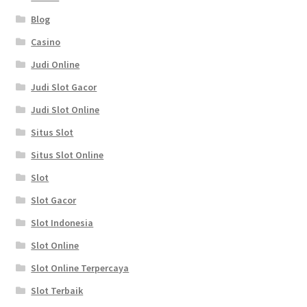
Blog
Casino
Judi Online
Judi Slot Gacor
Judi Slot Online
Situs Slot
Situs Slot Online
Slot
Slot Gacor
Slot Indonesia
Slot Online
Slot Online Terpercaya
Slot Terbaik