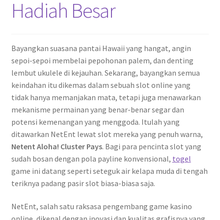
Hadiah Besar
Bayangkan suasana pantai Hawaii yang hangat, angin
sepoi-sepoi membelai pepohonan palem, dan denting
lembut ukulele di kejauhan. Sekarang, bayangkan semua
keindahan itu dikemas dalam sebuah slot online yang
tidak hanya memanjakan mata, tetapi juga menawarkan
mekanisme permainan yang benar-benar segar dan
potensi kemenangan yang menggoda. Itulah yang
ditawarkan NetEnt lewat slot mereka yang penuh warna,
Netent Aloha! Cluster Pays
. Bagi para pencinta slot yang
sudah bosan dengan pola payline konvensional,
togel
game ini datang seperti seteguk air kelapa muda di tengah
teriknya padang pasir slot biasa-biasa saja.
NetEnt, salah satu raksasa pengembang game kasino
online, dikenal dengan inovasi dan kualitas grafisnya yang