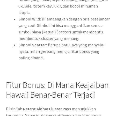
ukulele, totem kayu ukir, dan botol minuman
tropis.
Simbol Wild:
Dilambangkan dengan pria peselancar
yang cool. Simbol ini bisa menggantikan semua
simbol biasa (kecuali Scatter) untuk membantu
membentuk cluster yang menang.
Simbol Scatter:
Berupa batu lava yang menyala-
nyala. Inilah gerbang menuju fitur bonus yang
paling dinanti.
Fitur Bonus: Di Mana Keajaiban
Hawaii Benar-Benar Terjadi
Di sinilah
Netent Aloha! Cluster Pays
menunjukkan
taringnya. Game ini dilengkapi dengan dua fitur bonus