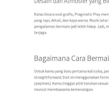
Desain dan Atmosfer yang Bi
Kalau bicara soal grafis, Pragmatic Play m
yang rapi, detail, dan kaya warna. Musik l
pengalaman bermain jadi lebih hidup. Jadi, m
terjaga.
Bagaimana Cara Bermai
Untuk kamu yang baru pertama kali coba, ja
straightforward. Slot ini menggunakan form
(paylines). Kamu tinggal pilih taruhan sesua
muncul membawamu kemenangan.