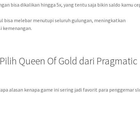
an bisa dikalikan hingga 5x, yang tentu saja bikin saldo kamu ce
l bisa melebar menutupi seluruh gulungan, meningkatkan
i kemenangan.
ilih Queen Of Gold dari Pragmatic
rapa alasan kenapa game ini sering jadi favorit para penggemar sl