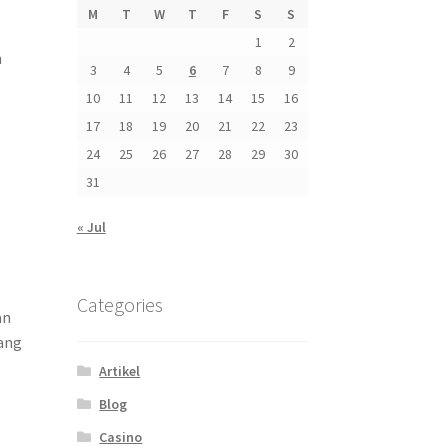
M
T
W
T
F
S
S
1
2
n
3
4
5
6
7
8
9
10
11
12
13
14
15
16
17
18
19
20
21
22
23
24
25
26
27
28
29
30
31
« Jul
Categories
an
yang
Artikel
Blog
Casino