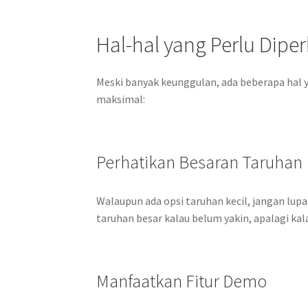
Hal-hal yang Perlu Dipe
Meski banyak keunggulan, ada beberapa hal
maksimal:
Perhatikan Besaran Taruhan
Walaupun ada opsi taruhan kecil, jangan lupa
taruhan besar kalau belum yakin, apalagi kal
Manfaatkan Fitur Demo