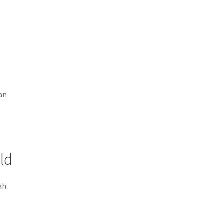
an
ld
ah