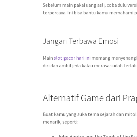
Sebelum main pakai uang asli, coba dulu vers
terpercaya. Ini bisa bantu kamu memahami p
Jangan Terbawa Emosi
Main
slot gacor hari ini
memang menyenangkan,
diri dan ambil jeda kalau merasa sudah terlal
Alternatif Game dari Pr
Buat kamu yang suka tema sejarah dan mitolo
menarik, seperti:
John Hunter and the Tomb of the Sc