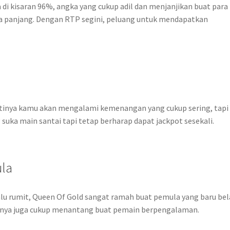
 di kisaran 96%, angka yang cukup adil dan menjanjikan buat para
a panjang. Dengan RTP segini, peluang untuk mendapatkan
 artinya kamu akan mengalami kemenangan yang cukup sering, tapi
 suka main santai tapi tetap berharap dapat jackpot sesekali.
la
lu rumit, Queen Of Gold sangat ramah buat pemula yang baru bel
bonusnya juga cukup menantang buat pemain berpengalaman.