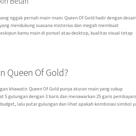
kin Betah
emang nggak pernah main-main. Queen Of Gold hadir dengan desai
atar yang mendukung suasana misterius dan megah membuat
eskipun kamu main di ponsel atau desktop, kualitas visual tetap
n Queen Of Gold?
ngan khawatir. Queen Of Gold punya aturan main yang cukup
at 5 gulungan dengan 3 baris dan menawarkan 25 garis pembayar
i budget, lalu putar gulungan dan lihat apakah kombinasi simbol 