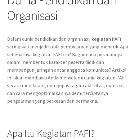
Organisasi
Dalam dunia pendidikan dan organisasi,
kegiatan PAFI
sering kali menjadi topik pembicaraan yang menarik. Apa
sebenarnya kegiatan PAFI itu? Bagaimana peranannya
dalam membentuk karakter peserta didik dan
membangun jaringan antar anggota komunitas? Artikel
ini akan membawa Anda menyelami dunia kegiatan PAFI
secara mendalam, mengupas ragam aktivitas, manfaat,
dan cara mengoptimalkannya demi terciptanya
pengalaman yang berkesan dan bermakna.
Apa Itu Kegiatan PAFI?