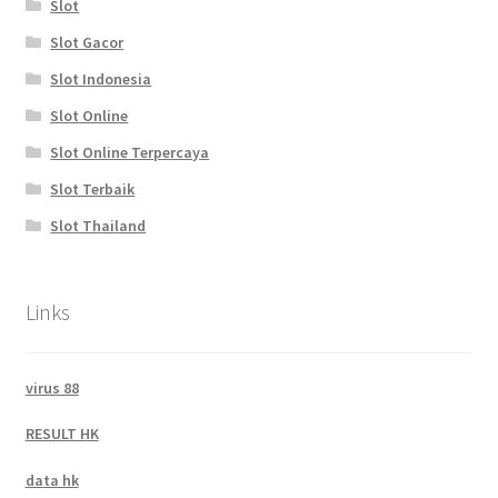
Slot
Slot Gacor
Slot Indonesia
Slot Online
Slot Online Terpercaya
Slot Terbaik
Slot Thailand
Links
virus 88
RESULT HK
data hk