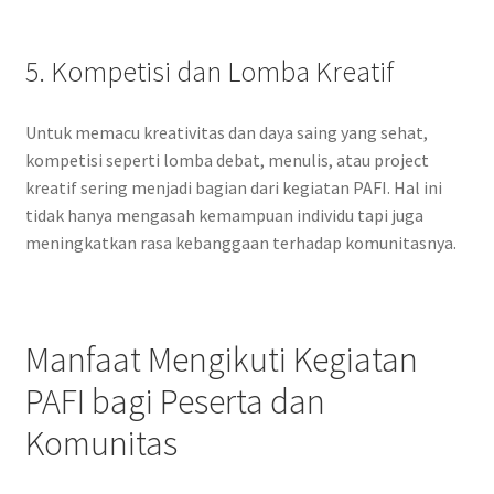
5. Kompetisi dan Lomba Kreatif
Untuk memacu kreativitas dan daya saing yang sehat,
kompetisi seperti lomba debat, menulis, atau project
kreatif sering menjadi bagian dari kegiatan PAFI. Hal ini
tidak hanya mengasah kemampuan individu tapi juga
meningkatkan rasa kebanggaan terhadap komunitasnya.
Manfaat Mengikuti Kegiatan
PAFI bagi Peserta dan
Komunitas