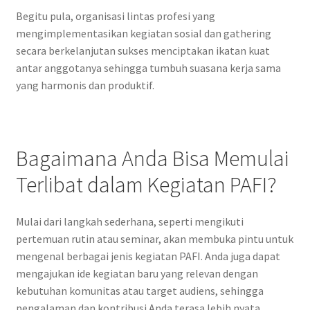
Begitu pula, organisasi lintas profesi yang
mengimplementasikan kegiatan sosial dan gathering
secara berkelanjutan sukses menciptakan ikatan kuat
antar anggotanya sehingga tumbuh suasana kerja sama
yang harmonis dan produktif.
Bagaimana Anda Bisa Memulai
Terlibat dalam Kegiatan PAFI?
Mulai dari langkah sederhana, seperti mengikuti
pertemuan rutin atau seminar, akan membuka pintu untuk
mengenal berbagai jenis kegiatan PAFI. Anda juga dapat
mengajukan ide kegiatan baru yang relevan dengan
kebutuhan komunitas atau target audiens, sehingga
pengalaman dan kontribusi Anda terasa lebih nyata.