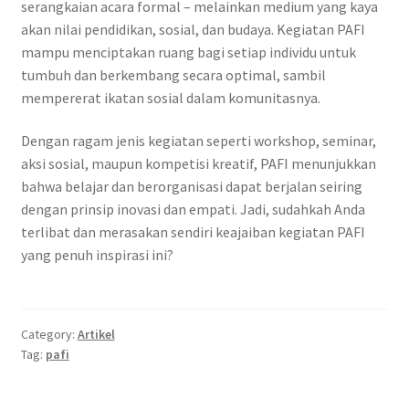
serangkaian acara formal – melainkan medium yang kaya
akan nilai pendidikan, sosial, dan budaya. Kegiatan PAFI
mampu menciptakan ruang bagi setiap individu untuk
tumbuh dan berkembang secara optimal, sambil
mempererat ikatan sosial dalam komunitasnya.
Dengan ragam jenis kegiatan seperti workshop, seminar,
aksi sosial, maupun kompetisi kreatif, PAFI menunjukkan
bahwa belajar dan berorganisasi dapat berjalan seiring
dengan prinsip inovasi dan empati. Jadi, sudahkah Anda
terlibat dan merasakan sendiri keajaiban kegiatan PAFI
yang penuh inspirasi ini?
Category:
Artikel
Tag:
pafi