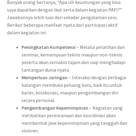
Banyak orang bertanya, “Apa sih keuntungan yang bisa
saya dapatkan dengan ikut serta dalam kegiatan PAFI?”
Jawabannya lebih luas dari sekadar pengalaman seru.
Berikut beberapa manfaat nyata dari partisipasi aktif
dalam kegiatan ini:
Peningkatan Kompetensi
– Melalui pelatihan dan
seminar, kemampuan teknis maupun non-teknis
peserta akan semakin tajam dan siap menghadapi
tantangan dunia nyata.
Memperluas Jaringan
– Interaksi dengan berbagai
kalangan membuka peluang baru, baik itu untuk
karier, kolaborasi, maupun pengembangan diri
secara personal.
Pengembangan Kepemimpinan
– Kegiatan yang
melibatkan perencanaan dan koordinasi akan
membentuk jiwa kepemimpinan yang tangguh dan
visioner.