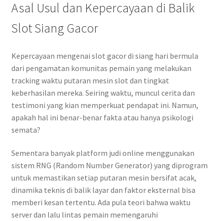
Asal Usul dan Kepercayaan di Balik
Slot Siang Gacor
Kepercayaan mengenai slot gacor di siang hari bermula
dari pengamatan komunitas pemain yang melakukan
tracking waktu putaran mesin slot dan tingkat
keberhasilan mereka. Seiring waktu, muncul cerita dan
testimoni yang kian memperkuat pendapat ini. Namun,
apakah hal ini benar-benar fakta atau hanya psikologi
semata?
Sementara banyak platform judi online menggunakan
sistem RNG (Random Number Generator) yang diprogram
untuk memastikan setiap putaran mesin bersifat acak,
dinamika teknis di balik layar dan faktor eksternal bisa
memberi kesan tertentu. Ada pula teori bahwa waktu
server dan lalu lintas pemain memengaruhi