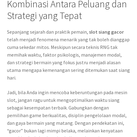
Kombinasi Antara Peluang dan
Strategi yang Tepat
Sepanjang sejarah dan praktik pemain,
slot siang gacor
telah menjadi fenomena menarik yang tak boleh dianggap
cuma sekedar mitos. Meskipun secara teknis RNG tak
memihak waktu, faktor psikologis, manajemen modal,
dan strategi bermain yang fokus justru menjadi alasan
utama mengapa kemenangan sering ditemukan saat siang
hari.
Jadi, bila Anda ingin mencoba keberuntungan pada mesin
slot, jangan ragu untuk mengoptimalkan waktu siang
sebagai kesempatan terbaik. Gabungkan dengan
pemilihan game berkualitas, disiplin pengelolaan modal,
dan gaya bermain yang matang. Dengan pendekatan ini,
“gacor” bukan lagi mimpi belaka, melainkan kenyataan