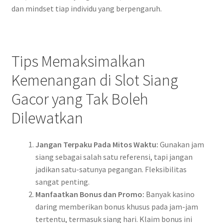
dan mindset tiap individu yang berpengaruh.
Tips Memaksimalkan
Kemenangan di Slot Siang
Gacor yang Tak Boleh
Dilewatkan
Jangan Terpaku Pada Mitos Waktu:
Gunakan jam
siang sebagai salah satu referensi, tapi jangan
jadikan satu-satunya pegangan. Fleksibilitas
sangat penting.
Manfaatkan Bonus dan Promo:
Banyak kasino
daring memberikan bonus khusus pada jam-jam
tertentu, termasuk siang hari. Klaim bonus ini