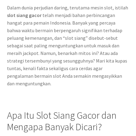
Dalam dunia perjudian daring, terutama mesin slot, istilah
slot siang gacor
telah menjadi bahan perbincangan
hangat para pemain Indonesia. Banyak yang percaya
bahwa waktu bermain berpengaruh signifikan terhadap
peluang kemenangan, dan “slot siang” disebut-sebut
sebagai saat paling menguntungkan untuk masuk dan
meraih jackpot. Namun, benarkah mitos ini? Atau ada
strategi tersembunyi yang sesungguhnya? Mari kita kupas
tuntas, kenali fakta sekaligus cara cerdas agar
pengalaman bermain slot Anda semakin mengasyikkan
dan menguntungkan.
Apa Itu Slot Siang Gacor dan
Mengapa Banyak Dicari?