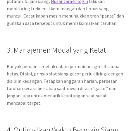
putaran. Di jam siang,
Nusantara4d login
lakukan
monitoring frekuensi kemenangan dan bonus yang
muncul. Catat kapan mesin menunjukkan tren “panas” dan
gunakan data tersebut untuk memaksimalkan taruhan.
3. Manajemen Modal yang Ketat
Banyak pemain terjebak dalam permainan agresif tanpa
batas. Di sini, prinsip slot siang gacor perlu diiringi dengan
disiplin keuangan. Tetapkan anggaran harian, perbesar
taruhan secara bertahap saat mesin dirasa “gacor,” dan
jangan lupa untuk menarik keuntungan saat sudah
mencapai target.
4. Optimalkan Waktu Bermain Siang