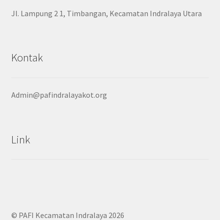
Jl. Lampung 2 1, Timbangan, Kecamatan Indralaya Utara
Kontak
Admin@pafindralayakot.org
Link
© PAFI Kecamatan Indralaya 2026