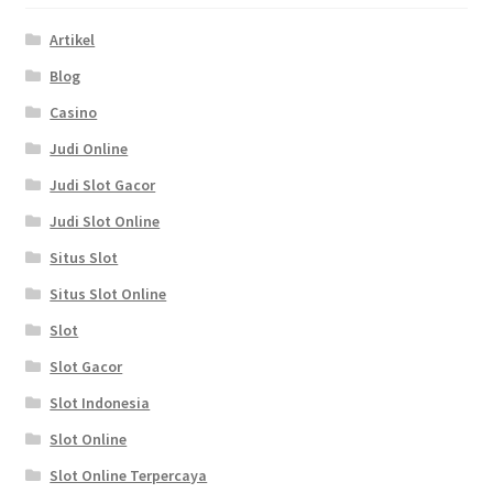
Artikel
Blog
Casino
Judi Online
Judi Slot Gacor
Judi Slot Online
Situs Slot
Situs Slot Online
Slot
Slot Gacor
Slot Indonesia
Slot Online
Slot Online Terpercaya